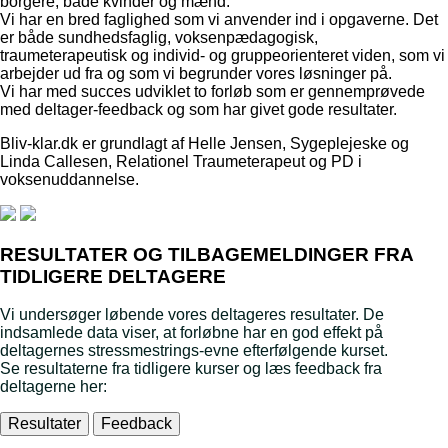
borgere, både kvinder og mænd.
Vi har en bred faglighed som vi anvender ind i opgaverne. Det
er både sundhedsfaglig, voksenpædagogisk,
traumeterapeutisk og individ- og gruppeorienteret viden, som vi
arbejder ud fra og som vi begrunder vores løsninger på.
Vi har med succes udviklet to forløb som er gennemprøvede
med deltager-feedback og som har givet gode resultater.
Bliv-klar.dk er grundlagt af Helle Jensen, Sygeplejeske og
Linda Callesen, Relationel Traumeterapeut og PD i
voksenuddannelse.
RESULTATER OG TILBAGEMELDINGER FRA
TIDLIGERE DELTAGERE
Vi undersøger løbende vores deltageres resultater. De
indsamlede data viser, at forløbne har en god effekt på
deltagernes stressmestrings-evne efterfølgende kurset.
Se resultaterne fra tidligere kurser og læs feedback fra
deltagerne her:
Resultater
Feedback